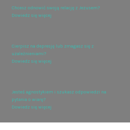
Chcesz odnowić swoją relację z Jezusem?
Dowiedz się więcej
Cierpisz na depresję lub zmagasz się z
uzależnieniami?
Dowiedz się więcej
Jesteś agnostykiem i szukasz odpowiedzi na
pytania o wiarę?
Dowiedz się więcej