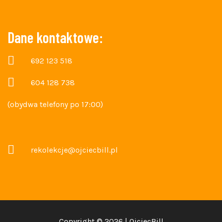
Dane kontaktowe:
692 123 518
604 128 738
(obydwa telefony po 17:00)
rekolekcje@ojciecbill.pl
Copyright © 2026 | OjciecBill