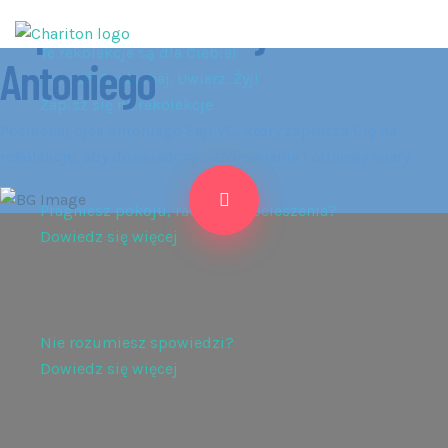
Zaproszenie od ojca
Te rekolekcje są dla Ciebie!
Antoniego
Przyjdź. Posłuchaj. Uwierz. Żyj!
Zapisz się na rekolekcje
Posłuchaj ojca Antoniego Saji VC, który zaprasza Cię na
rekolekcje, aby doświadczyć uzdrowienia i odnowy wiary.
Pragniesz pokoju, radości i pocieszenia?
Dowiedz się więcej
Nie rozumiesz spowiedzi?
Dowiedz się więcej